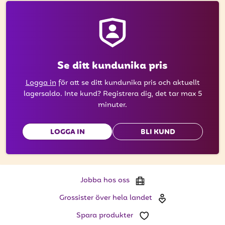
att få uppdateringar kring kampanjer?
Ange din e-postadress nedan för att ta del av våra
nyheter och erbjudanden.
E-postadress
Se ditt kundunika pris
Logga in
för att se ditt kundunika pris och aktuellt
lagersaldo. Inte kund? Registrera dig, det tar max 5
minuter.
PRENUMERERA
LOGGA IN
BLI KUND
Jobba hos oss
Grossister över hela landet
Spara produkter