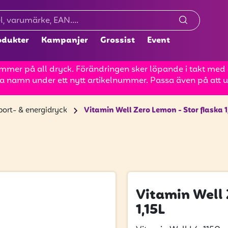
odukter
Kampanjer
Grossist
Event
mer på all dryck. Förändringen sker löpande i takt med at
a namn under ett nytt artikelnummer. Passa även på att up
port- & energidryck
Vitamin Well Zero Lemon - Stor flaska 1
Vitamin Well 
1,15L