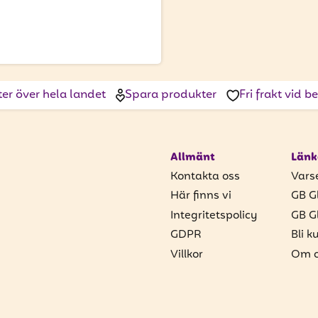
ter över hela landet
Spara produkter
Fri frakt vid 
Allmänt
Länk
Kontakta oss
Vars
Här finns vi
GB G
Integritetspolicy
GB G
GDPR
Bli k
Villkor
Om o