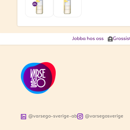
Jobba hos oss
Grossis
@varsego-sverige-ab
@varsegosverige