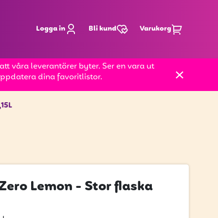
Logga in
Bli kund
Varukorg
t våra leverantörer byter. Ser en vara ut
pdatera dina favoritlistor.
,15L
Zero Lemon - Stor flaska