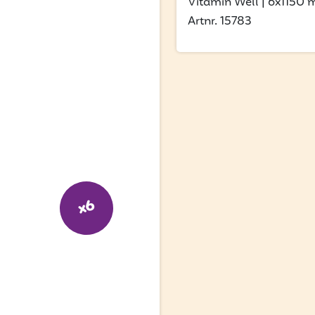
Vitamin Well
|
6x1150 
Artnr. 15783
x6