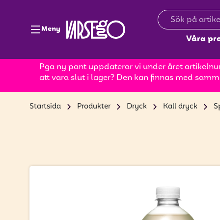
Meny
Våra pr
Pga ny pant uppdaterar vi under året artikelnum
att vara slut i lager? Den kan finnas med samm
Startsida
Produkter
Dryck
Kall dryck
S