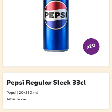
Bli kund
Hitta din grossist
Hållbarhet
Jobba hos oss
Kontakta oss
x20
Om oss
Glassutbildningar
Event
Pepsi Regular Sleek 33cl
Logga in
Pepsi
|
20x330 ml
Artnr. 14274
Vill du få erbjudanden och vara den första