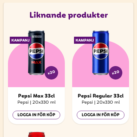
att få uppdateringar kring kampanjer?
Ange din e-postadress nedan för att ta del av våra
Liknande produkter
nyheter och erbjudanden.
E-postadress
KAMPANJ
KAMPANJ
PRENUMERERA
x20
x20
Pepsi Max 33cl
Pepsi Regular 33cl
Pepsi
|
20x330 ml
Pepsi
|
20x330 ml
LOGGA IN FÖR KÖP
LOGGA IN FÖR KÖP