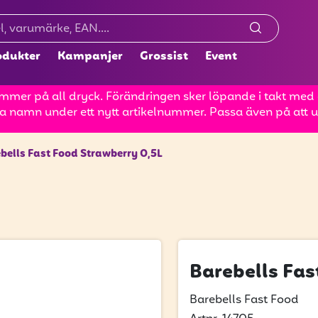
odukter
Kampanjer
Grossist
Event
mer på all dryck. Förändringen sker löpande i takt med at
a namn under ett nytt artikelnummer. Passa även på att up
bells Fast Food Strawberry 0,5L
Barebells Fas
Barebells Fast Food