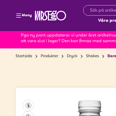
Meny
Våra pr
Pga ny pant uppdaterar vi under året artikelnum
att vara slut i lager? Den kan finnas med samm
Startsida
Produkter
Dryck
Shakes
Bare