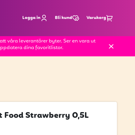
Logga in
Bli kund
Varukorg
t våra leverantörer byter. Ser en vara ut
pdatera dina favoritlistor.
t Food Strawberry 0,5L