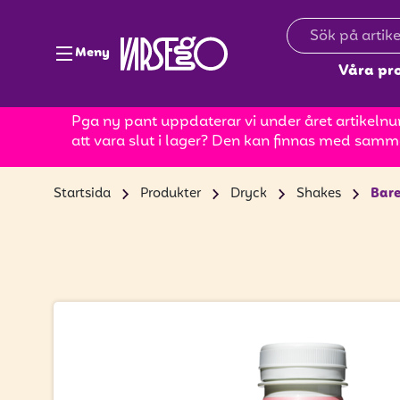
Meny
Våra pr
Pga ny pant uppdaterar vi under året artikelnum
att vara slut i lager? Den kan finnas med samm
Startsida
Produkter
Dryck
Shakes
Bare