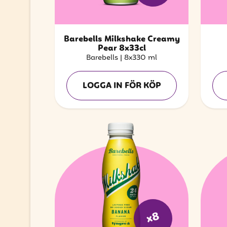
Barebells Milkshake Creamy
Pear 8x33cl
Barebells
|
8x330 ml
LOGGA IN FÖR KÖP
x8