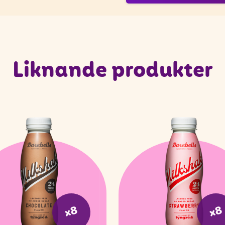
Liknande produkter
x8
x8