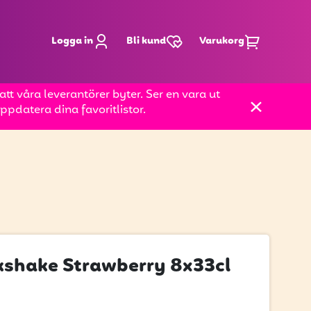
Logga in
Bli kund
Varukorg
t våra leverantörer byter. Ser en vara ut
pdatera dina favoritlistor.
kshake Strawberry 8x33cl