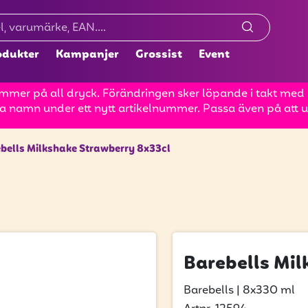
odukter
Kampanjer
Grossist
Event
mer på all dryck. Förändringen sker löpande i takt med at
a namn under ett nytt artikelnummer. Passa även på att up
bells Milkshake Strawberry 8x33cl
Barebells Mil
Barebells
|
8x330 ml