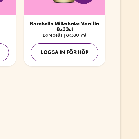
e
Barebells Milkshake Vanilla
8x33cl
Barebells
|
8x330 ml
LOGGA IN FÖR KÖP