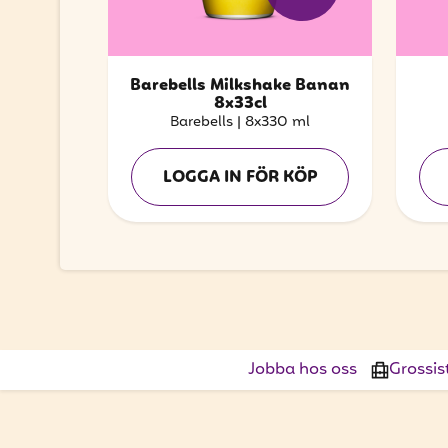
Barebells Milkshake Banan
8x33cl
Barebells
|
8x330 ml
LOGGA IN FÖR KÖP
Jobba hos oss
Grossis