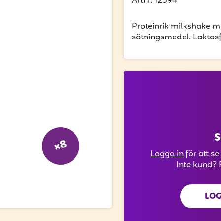
Artnr. 12594
Proteinrik milkshake m
sötningsmedel. Laktosf
S
x8
Logga in
för att se
Inte kund? 
LOG