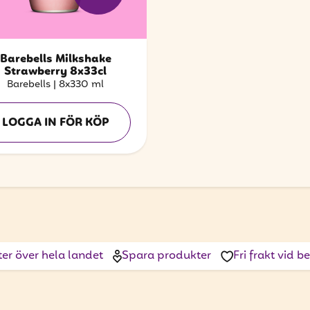
Barebells Milkshake
Strawberry 8x33cl
Barebells
|
8x330 ml
LOGGA IN FÖR KÖP
ter över hela landet
Spara produkter
Fri frakt vid 