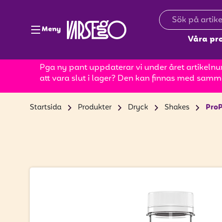
Meny
Våra pr
Pga ny pant uppdaterar vi under året artikelnum
att vara slut i lager? Den kan finnas med samm
Startsida
Produkter
Dryck
Shakes
ProP