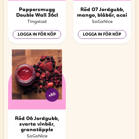
Pappersmugg
Röd 07 Jordgubb,
Double Wall 36cl
mango, blåbär, acai
Tingstad
SoGoNice
LOGGA IN FÖR KÖP
LOGGA IN FÖR KÖP
x30
Röd 06 Jordgubb,
svarta vinbär,
granatäpple
SoGoNice