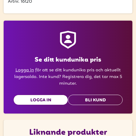
få uppdateringar kring kampanjer?
Artnr. 16120
Ange din e-postadress nedan för att ta del av våra nyheter
och erbjudanden.
E-postadress
Se ditt kundunika pris
PRENUMERERA
Logga in
för att se ditt kundunika pris och aktuellt
lagersaldo. Inte kund? Registrera dig, det tar max 5
minuter.
LOGGA IN
BLI KUND
Liknande produkter