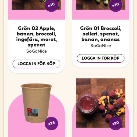
x30
x30
Grön 02 Äpple,
Grön 01 Broccoli,
banan, broccoli,
selleri, spenat,
ingefära, morot,
banan, ananas
spenat
SoGoNice
SoGoNice
LOGGA IN FÖR KÖP
LOGGA IN FÖR KÖP
x30
x25