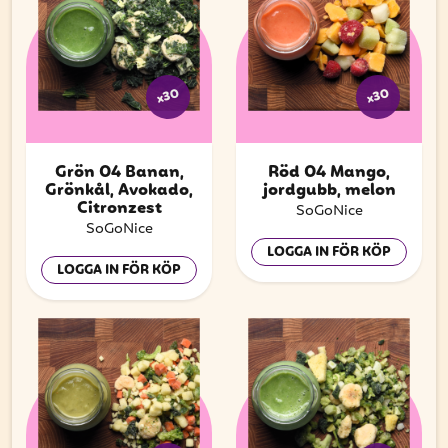
x30
x30
Grön 04 Banan,
Röd 04 Mango,
Grönkål, Avokado,
jordgubb, melon
Citronzest
SoGoNice
SoGoNice
LOGGA IN FÖR KÖP
LOGGA IN FÖR KÖP