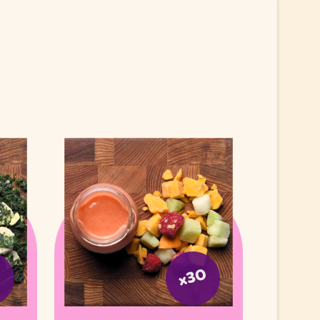
0
x30