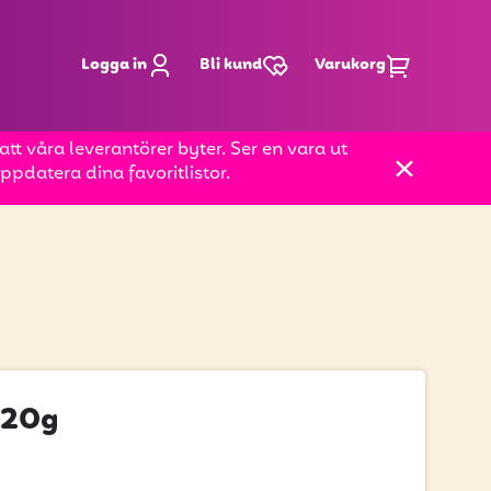
Logga in
Bli kund
Varukorg
t våra leverantörer byter. Ser en vara ut
pdatera dina favoritlistor.
120g