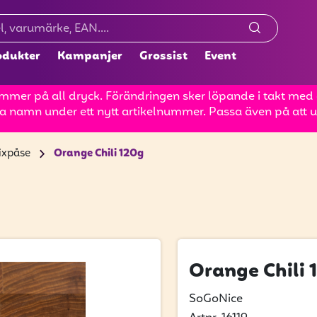
odukter
Kampanjer
Grossist
Event
mer på all dryck. Förändringen sker löpande i takt med at
a namn under ett nytt artikelnummer. Passa även på att up
ixpåse
Orange Chili 120g
Orange Chili 
SoGoNice