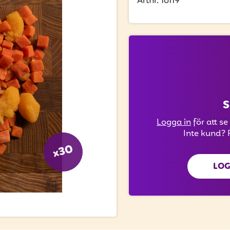
Artnr. 16119
S
Logga in
för att se
Inte kund? 
x30
LOG