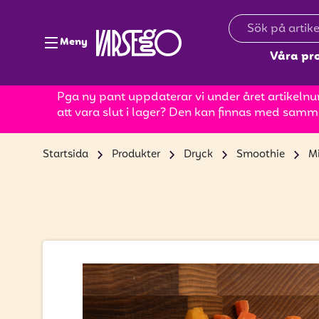
Meny
Våra pr
Pga ny pant uppdaterar vi under året artikelnum
att vara slut i lager? Den kan finnas med samm
Startsida
Produkter
Dryck
Smoothie
M