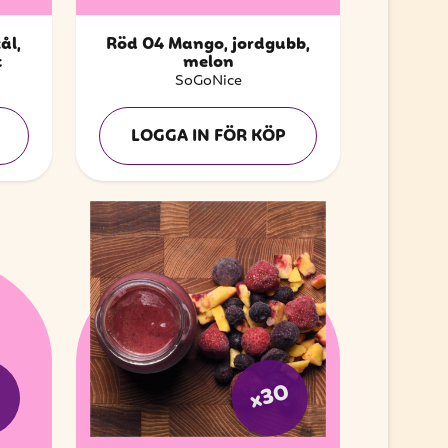
ål,
Röd 04 Mango, jordgubb,
t
melon
SoGoNice
LOGGA IN FÖR KÖP
x30
5