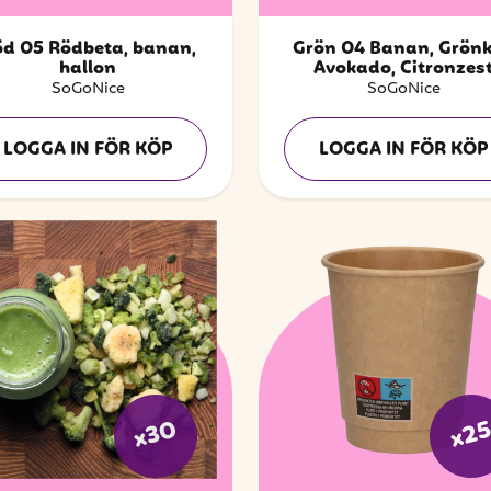
d 05 Rödbeta, banan,
Grön 04 Banan, Grönk
hallon
Avokado, Citronzes
SoGoNice
SoGoNice
LOGGA IN FÖR KÖP
LOGGA IN FÖR KÖP
x30
x2