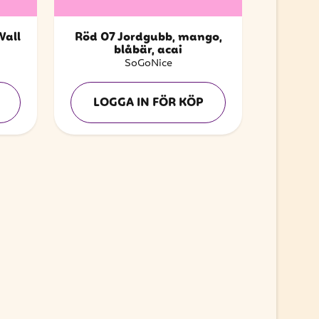
Wall
Röd 07 Jordgubb, mango,
blåbär, acai
SoGoNice
LOGGA IN FÖR KÖP