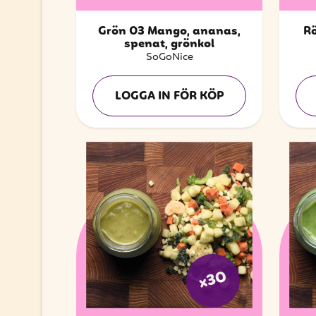
Grön 03 Mango, ananas,
Rö
spenat, grönkol
SoGoNice
LOGGA IN FÖR KÖP
x30