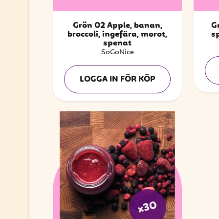
Grön 02 Äpple, banan,
Gr
broccoli, ingefära, morot,
s
spenat
SoGoNice
LOGGA IN FÖR KÖP
x30