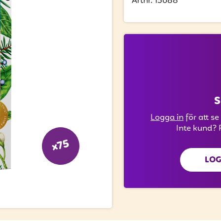
Artnr. 15688
S
Logga in
för att se
Inte kund? 
x75
LOG