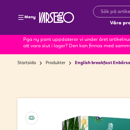
Meny
Våra pr
Pga ny pant uppdaterar vi under året artikelnum
att vara slut i lager? Den kan finnas med samm
Startsida
Produkter
English breakfast Enbärs