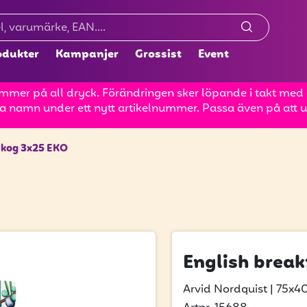
odukter
Kampanjer
Grossist
Event
mer på all dryck. Förändringen sker löpande i takt med at
a namn under ett nytt artikelnummer. Passa även på att up
skog 3x25 EKO
English brea
Arvid Nordquist
|
75x40