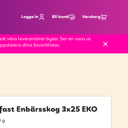
Logga in
Bli kund
Varukorg
t våra leverantörer byter. Ser en vara ut
pdatera dina favoritlistor.
kfast Enbärsskog 3x25 EKO
 g