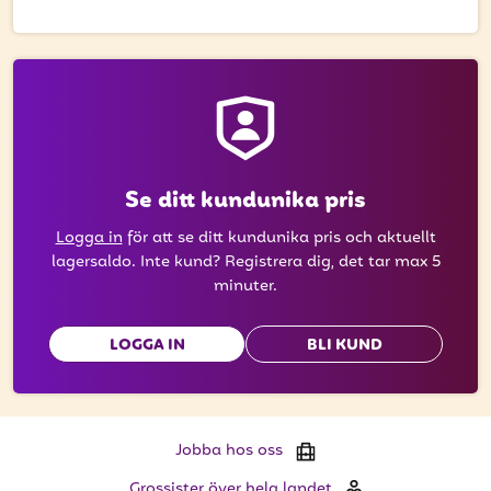
att få uppdateringar kring kampanjer?
Ange din e-postadress nedan för att ta del av våra
nyheter och erbjudanden.
E-postadress
Se ditt kundunika pris
PRENUMERERA
Logga in
för att se ditt kundunika pris och aktuellt
lagersaldo. Inte kund? Registrera dig, det tar max 5
minuter.
LOGGA IN
BLI KUND
Jobba hos oss
Grossister över hela landet