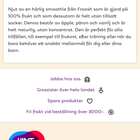
att få uppdateringar kring kampanjer?
Njut av en härlig smoothie från Froosh som är gjord på
Ange din e-postadress nedan för att ta del av våra
100% frukt och som dessutom är helt utan tillsatt
nyheter och erbjudanden.
socker. Denna består av äpple, päron och vanilj och är
helt naturlig, utan koncentrat. Den är perfekt för alla
E-postadress
tillfällen, till exempel till frukost, efter träning eller när du
bara behöver ett snabbt mellanmål för dig eller dina
barn.
PRENUMERERA
Jobba hos oss
Grossister över hela landet
Spara produkter
Fri frakt vid beställning över 3000:-