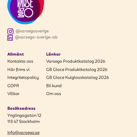
@varsegosverige
@varsego-sverige-ab
Allmänt
Länkar
Kontakta oss
Varsego Produktkatalog 2026
Här finns vi
GB Glace Produktkatalog 2026
Integritetspolicy
GB Glace Kulglasskatalog 2026
GDPR
Bli kund
Villkor
Om oss
Besöksadress
Ynglingagatan 12
113 47 Stockholm
info@varsego.se