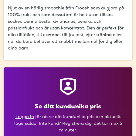
att få uppdateringar kring kampanjer?
Njut av en härlig smoothie från Froosh som är gjord på
Ange din e-postadress nedan för att ta del av våra
100% frukt och som dessutom är helt utan tillsatt
nyheter och erbjudanden.
socker. Denna består av ananas, persika och
passionfrukt och är utan koncentrat. Den är perfekt för
E-postadress
alla tillfällen, till exempel till frukost, efter träning eller
när du bara behöver ett snabbt mellanmål för dig eller
dina barn.
PRENUMERERA
Se ditt kundunika pris
Logga in
för att se ditt kundunika pris och aktuellt
lagersaldo. Inte kund? Registrera dig, det tar max 5
minuter.