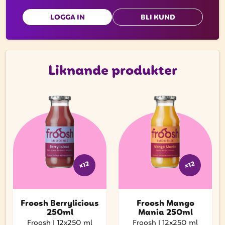
LOGGA IN
BLI KUND
Liknande produkter
x12
x12
Froosh Berrylicious
Froosh Mango
250ml
Mania 250ml
Froosh
|
12x250 ml
Froosh
|
12x250 ml