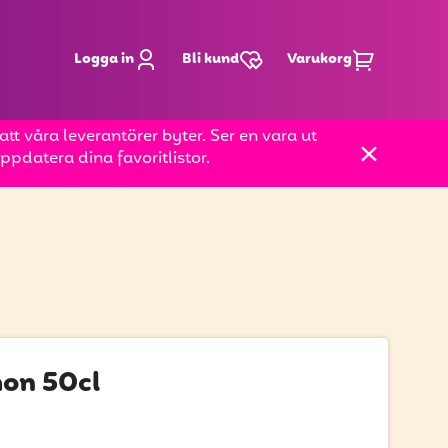
Logga in
Bli kund
Varukorg
t våra leverantörer byter. Ser en vara ut
pdatera dina favoritlistor.
on 50cl