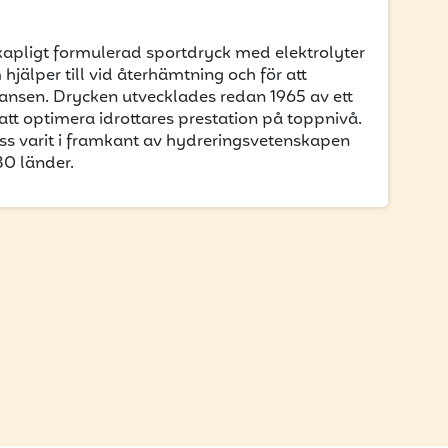
kapligt formulerad sportdryck med elektrolyter
jälper till vid återhämtning och för att
ansen. Drycken utvecklades redan 1965 av ett
tt optimera idrottares prestation på toppnivå.
s varit i framkant av hydreringsvetenskapen
80 länder.