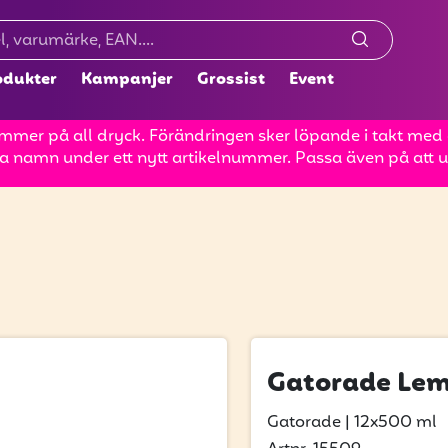
odukter
Kampanjer
Grossist
Event
mer på all dryck. Förändringen sker löpande i takt med at
a namn under ett nytt artikelnummer. Passa även på att up
Gatorade Lem
Gatorade
|
12x500 ml