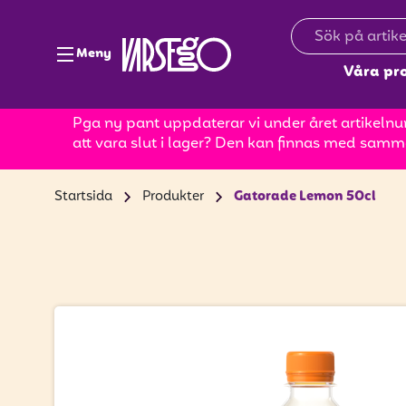
Meny
Våra pr
Pga ny pant uppdaterar vi under året artikelnum
att vara slut i lager? Den kan finnas med samm
Startsida
Produkter
Gatorade Lemon 50cl