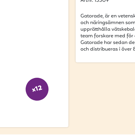
Artnr. 15509
Gatorade, är en vetens
och näringsämnen som h
upprätthålla vätskebal
team forskare med för a
Gatorade har sedan des
och distribueras i över 
x12