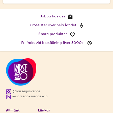
att få uppdateringar kring kampanjer?
Ange din e-postadress nedan för att ta del av våra
nyheter och erbjudanden.
Jobba hos oss
Grossister över hela landet
E-postadress
Spara produkter
Fri frakt vid beställning över 3000:-
PRENUMERERA
@varsegosverige
@varsego-sverige-ab
Allmänt
Länkar