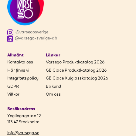
@varsegosverige
@varsego-sverige-ab
Allmänt
Länkar
Kontakta oss
Varsego Produktkatalog 2026
Här finns vi
GB Glace Produktkatalog 2026
Integritetspolicy
GB Glace Kulglasskatalog 2026
GDPR
Bli kund
Villkor
Om oss
Besöksadress
Ynglingagatan 12
113 47 Stockholm
info@varsego.se