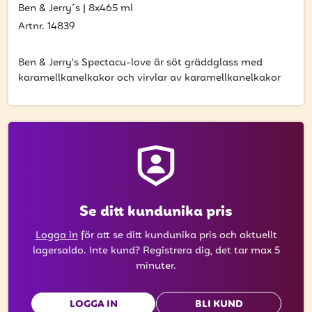
att få uppdateringar kring kampanjer?
Ben & Jerry´s
|
8x465 ml
Ange din e-postadress nedan för att ta del av våra
Artnr. 14839
nyheter och erbjudanden.
Ben & Jerry's Spectacu-love är söt gräddglass med
E-postadress
karamellkanelkakor och virvlar av karamellkanelkakor
PRENUMERERA
Se ditt kundunika pris
Logga in
för att se ditt kundunika pris och aktuellt
lagersaldo. Inte kund? Registrera dig, det tar max 5
minuter.
LOGGA IN
BLI KUND