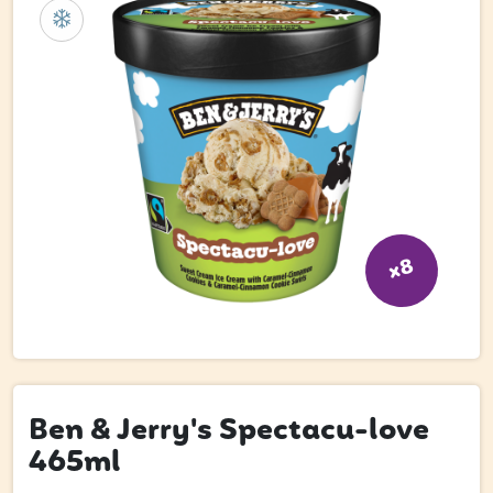
Bli kund
Hitta din grossist
Hållbarhet
Jobba hos oss
Kontakta oss
Om oss
x8
Glassutbildningar
Event
Logga in
Ben & Jerry's Spectacu-love
465ml
Vill du få erbjudanden och vara den första