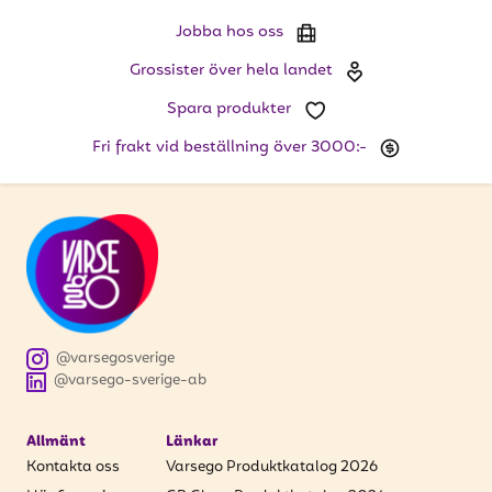
att få uppdateringar kring kampanjer?
Jobba hos oss
Ange din e-postadress nedan för att ta del av våra
nyheter och erbjudanden.
Grossister över hela landet
Spara produkter
E-postadress
Fri frakt vid beställning över 3000:-
PRENUMERERA
@varsegosverige
@varsego-sverige-ab
Allmänt
Länkar
Kontakta oss
Varsego Produktkatalog 2026