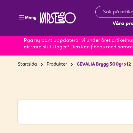
Meny
Våra pr
Pga ny pant uppdaterar vi under året artikelnum
att vara slut i lager? Den kan finnas med samm
Startsida
Produkter
GEVALIA Brygg 500gr x12