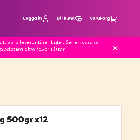
Logga in
Bli kund
Varukorg
t våra leverantörer byter. Ser en vara ut
pdatera dina favoritlistor.
g 500gr x12