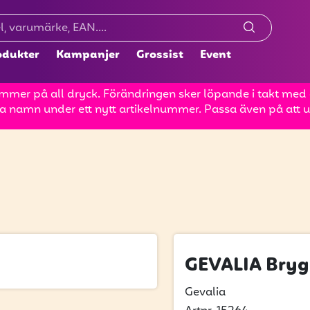
odukter
Kampanjer
Grossist
Event
mer på all dryck. Förändringen sker löpande i takt med at
a namn under ett nytt artikelnummer. Passa även på att up
GEVALIA Bryg
Gevalia