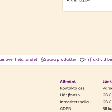
Artnr. 15264
ter över hela landet
Spara produkter
Fri frakt vid 
Allmänt
Länk
Kontakta oss
Vars
Här finns vi
GB G
Integritetspolicy
GB G
GDPR
Bli k