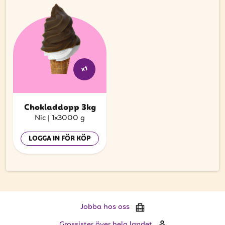
x1
Chokladdopp 3kg
Nic
|
1x3000 g
LOGGA IN FÖR KÖP
Jobba hos oss
Grossister över hela landet