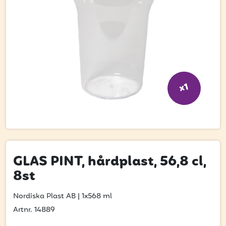
Bli kund
Hitta din grossist
Hållbarhet
Jobba hos oss
x1
Kontakta oss
Om oss
Glassutbildningar
Event
GLAS PINT, hårdplast, 56,8 cl,
8st
Logga in
Nordiska Plast AB
|
1x568 ml
Artnr. 14889
Vill du få erbjudanden och vara den första