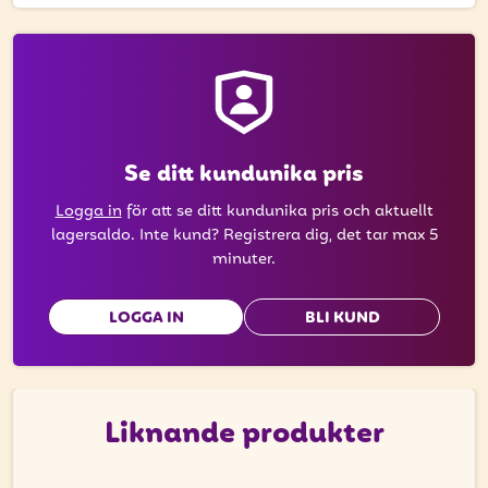
att få uppdateringar kring kampanjer?
Ange din e-postadress nedan för att ta del av våra
nyheter och erbjudanden.
E-postadress
Se ditt kundunika pris
Logga in
för att se ditt kundunika pris och aktuellt
PRENUMERERA
lagersaldo. Inte kund? Registrera dig, det tar max 5
minuter.
LOGGA IN
BLI KUND
Liknande produkter