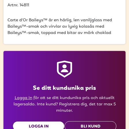
att få uppdateringar kring kampanjer?
Artnr. 14811
Ange din e-postadress nedan för att ta del av våra nyheter
och erbjudanden.
Carte d’Or Baileys™ är en härlig, len vaniljglass med
Baileys™-smak och virvlar av lyxig kolasås med
E-postadress
Baileys™-smak, toppad med bitar av mörk choklad
PRENUMERERA
Se ditt kundunika pris
Logga in
för att se ditt kundunika pris och aktuellt
lagersaldo. Inte kund? Registrera dig, det tar max 5
minuter.
LOGGA IN
BLI KUND