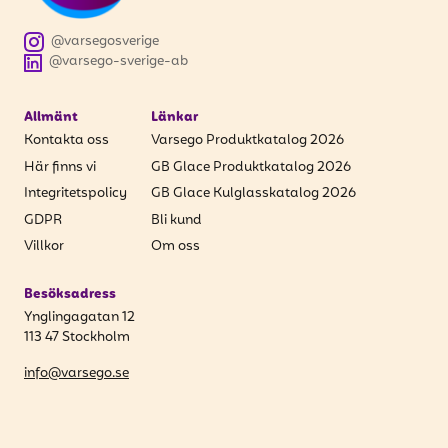
@varsegosverige
@varsego-sverige-ab
Allmänt
Länkar
Kontakta oss
Varsego Produktkatalog 2026
Här finns vi
GB Glace Produktkatalog 2026
Integritetspolicy
GB Glace Kulglasskatalog 2026
GDPR
Bli kund
Villkor
Om oss
Besöksadress
Ynglingagatan 12
113 47 Stockholm
info@varsego.se