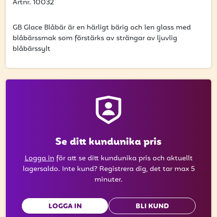
att få uppdateringar kring kampanjer?
Artnr. 10032
Ange din e-postadress nedan för att ta del av våra nyheter
och erbjudanden.
GB Glace Blåbär är en härligt bärig och len glass med
blåbärssmak som förstärks av strängar av ljuvlig
blåbärssylt
E-postadress
PRENUMERERA
Se ditt kundunika pris
Logga in
för att se ditt kundunika pris och aktuellt
lagersaldo. Inte kund? Registrera dig, det tar max 5
minuter.
LOGGA IN
BLI KUND