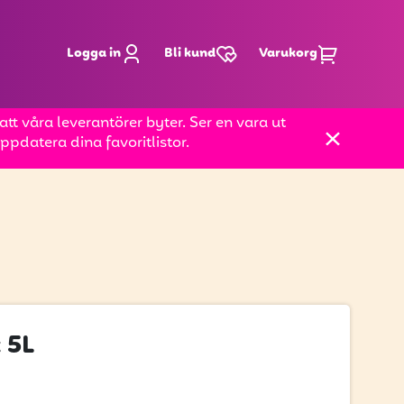
Logga in
Bli kund
Varukorg
t våra leverantörer byter. Ser en vara ut
pdatera dina favoritlistor.
 5L