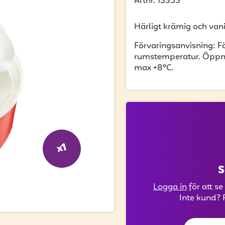
Artnr. 13353
Härligt krämig och vani
Förvaringsanvisning: Fö
rumstemperatur. Öppnad
max +8°C.
x1
S
Logga in
för att se
Inte kund? 