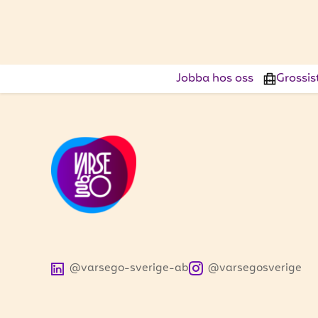
Jobba hos oss
Grossis
@varsego-sverige-ab
@varsegosverige