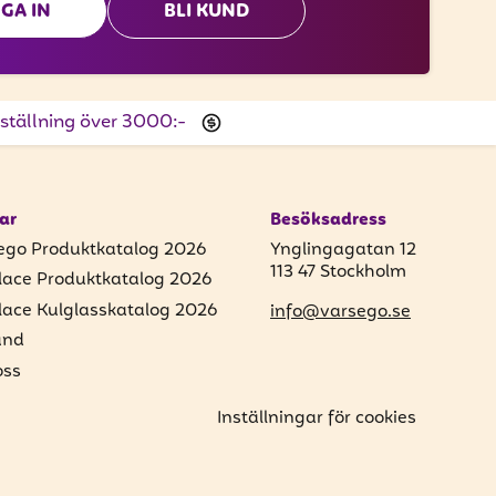
GA IN
BLI KUND
beställning över 3000:-
ar
Besöksadress
ego Produktkatalog 2026
Ynglingagatan 12
113 47 Stockholm
lace Produktkatalog 2026
lace Kulglasskatalog 2026
info@varsego.se
und
ss
Inställningar för cookies