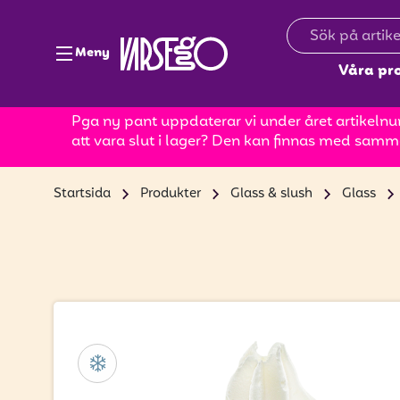
Meny
Våra pr
Pga ny pant uppdaterar vi under året artikelnum
att vara slut i lager? Den kan finnas med samm
Startsida
Produkter
Glass & slush
Glass