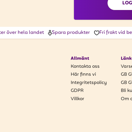
LOG
ter över hela landet
Spara produkter
Fri frakt vid 
Allmänt
Länk
Kontakta oss
Vars
Här finns vi
GB G
Integritetspolicy
GB G
GDPR
Bli k
Villkor
Om o