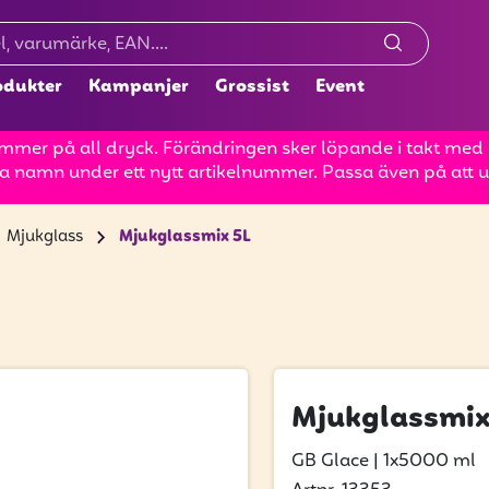
odukter
Kampanjer
Grossist
Event
mer på all dryck. Förändringen sker löpande i takt med at
a namn under ett nytt artikelnummer. Passa även på att up
Mjukglass
Mjukglassmix 5L
Mjukglassmix
GB Glace
|
1x5000 ml