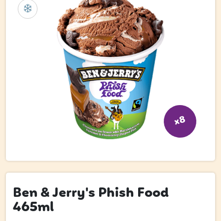
Bli kund
Hitta din grossist
Hållbarhet
Jobba hos oss
Kontakta oss
Om oss
x8
Glassutbildningar
Event
Logga in
Ben & Jerry's Phish Food
465ml
Vill du få erbjudanden och vara den första