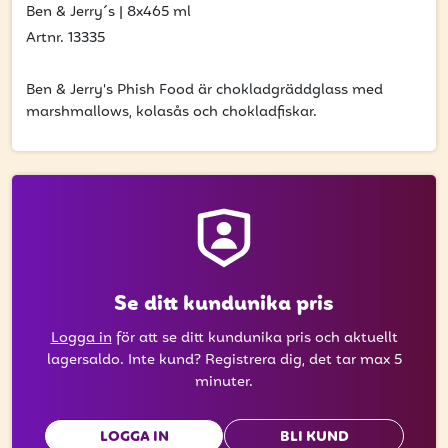
att få uppdateringar kring kampanjer?
Ben & Jerry´s
|
8x465 ml
Ange din e-postadress nedan för att ta del av våra
Artnr. 13335
nyheter och erbjudanden.
Ben & Jerry's Phish Food är chokladgräddglass med
E-postadress
marshmallows, kolasås och chokladfiskar.
PRENUMERERA
Se ditt kundunika pris
Logga in
för att se ditt kundunika pris och aktuellt
lagersaldo. Inte kund? Registrera dig, det tar max 5
minuter.
LOGGA IN
BLI KUND