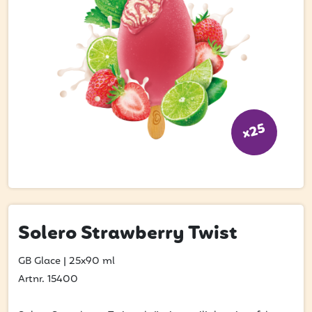
Bli kund
Hitta din grossist
Hållbarhet
Jobba hos oss
Kontakta oss
x25
Om oss
Glassutbildningar
Event
Solero Strawberry Twist
Logga in
GB Glace
|
25x90 ml
Artnr. 15400
Vill du få erbjudanden och vara den första att