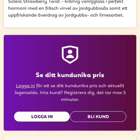
få uppdateringar kring kampanjer?
Solero Strawberry Twist - krämig vaniljglass i perfekt
harmoni med en fräsch virvel av jordgubbssås samt ett
Ange din e-postadress nedan för att ta del av våra nyheter
uppfriskande överdrag av jordgubbs- och limesorbet.
och erbjudanden.
E-postadress
PRENUMERERA
Se ditt kundunika pris
Logga in
för att se ditt kundunika pris och aktuellt
lagersaldo. Inte kund? Registrera dig, det tar max 5
minuter.
LOGGA IN
BLI KUND