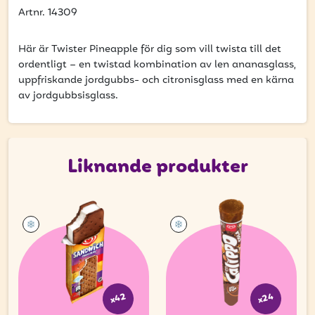
få uppdateringar kring kampanjer?
Artnr. 14309
Ange din e-postadress nedan för att ta del av våra nyheter
och erbjudanden.
Här är Twister Pineapple för dig som vill twista till det
ordentligt – en twistad kombination av len ananasglass,
E-postadress
uppfriskande jordgubbs- och citronisglass med en kärna
av jordgubbsisglass.
PRENUMERERA
Liknande produkter
x42
x24