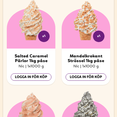
x1
x1
Salted Caramel
Mandelkrokant
Pärlor 1kg påse
Strössel 1kg påse
Nic
|
1x1000 g
Nic
|
1x1000 g
LOGGA IN FÖR KÖP
LOGGA IN FÖR KÖP