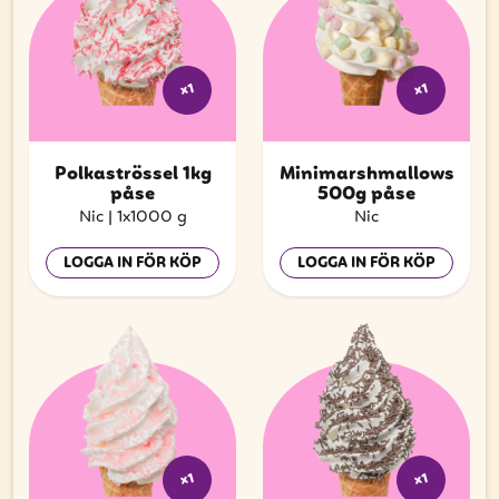
x1
x1
Polkaströssel 1kg
Minimarshmallows
påse
500g påse
Nic
|
1x1000 g
Nic
LOGGA IN FÖR KÖP
LOGGA IN FÖR KÖP
x1
x1