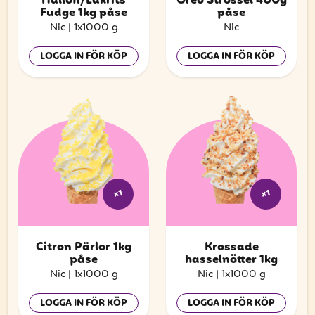
Hallon/Lakrits
Oreo Strössel 400g
Fudge 1kg påse
påse
Nic
|
1x1000 g
Nic
LOGGA IN FÖR KÖP
LOGGA IN FÖR KÖP
x1
x1
Citron Pärlor 1kg
Krossade
påse
hasselnötter 1kg
Nic
|
1x1000 g
Nic
|
1x1000 g
LOGGA IN FÖR KÖP
LOGGA IN FÖR KÖP