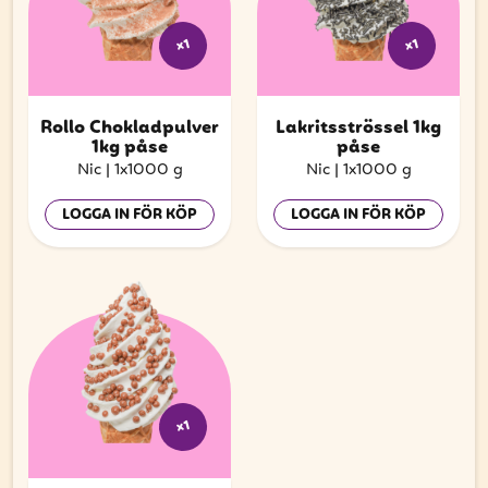
x1
x1
Rollo Chokladpulver
Lakritsströssel 1kg
1kg påse
påse
Nic
|
1x1000 g
Nic
|
1x1000 g
LOGGA IN FÖR KÖP
LOGGA IN FÖR KÖP
x1