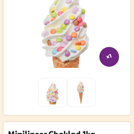
Bli kund
Hitta din grossist
Hållbarhet
Jobba hos oss
Kontakta oss
x1
Om oss
Glassutbildningar
Event
Logga in
Vill du få erbjudanden och vara den första att