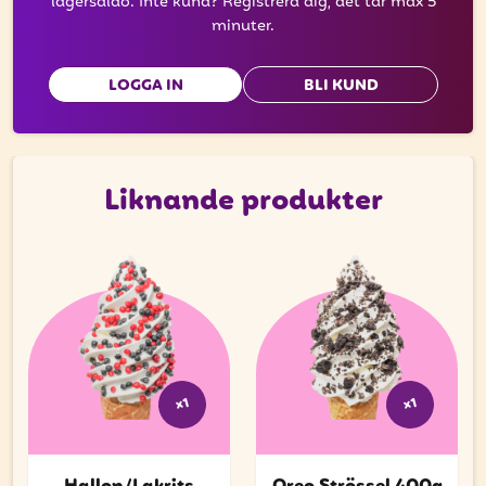
lagersaldo. Inte kund? Registrera dig, det tar max 5
minuter.
LOGGA IN
BLI KUND
Liknande produkter
x1
x1