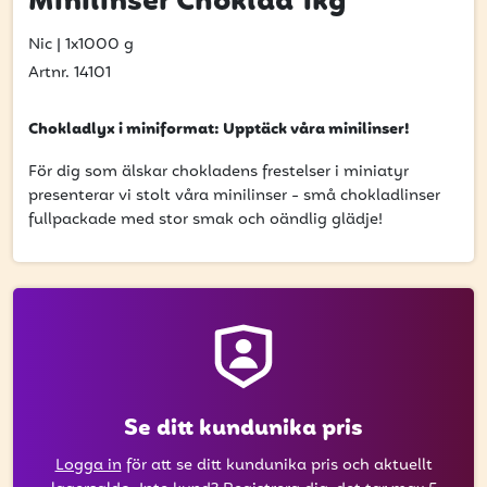
Minilinser Choklad 1kg
få uppdateringar kring kampanjer?
Ange din e-postadress nedan för att ta del av våra nyheter
Nic
|
1x1000 g
och erbjudanden.
Artnr. 14101
E-postadress
Chokladlyx i miniformat: Upptäck våra minilinser!
För dig som älskar chokladens frestelser i miniatyr
presenterar vi stolt våra minilinser - små chokladlinser
fullpackade med stor smak och oändlig glädje!
PRENUMERERA
Se ditt kundunika pris
Logga in
för att se ditt kundunika pris och aktuellt