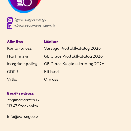
@varsegosverige
@varsego-sverige-ab
Allmänt
Länkar
Kontakta oss
Varsego Produktkatalog 2026
Här finns vi
GB Glace Produktkatalog 2026
Integritetspolicy
GB Glace Kulglasskatalog 2026
GDPR
Bli kund
Villkor
Om oss
Besöksadress
Ynglingagatan 12
113 47 Stockholm
info@varsego.se