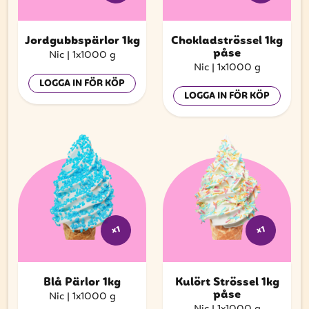
Jordgubbspärlor 1kg
Chokladströssel 1kg
påse
Nic
|
1x1000 g
Nic
|
1x1000 g
LOGGA IN FÖR KÖP
LOGGA IN FÖR KÖP
x1
x1
Blå Pärlor 1kg
Kulört Strössel 1kg
påse
Nic
|
1x1000 g