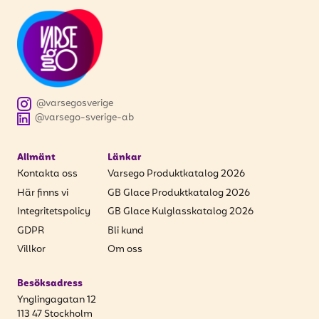
@varsegosverige
@varsego-sverige-ab
Allmänt
Länkar
Kontakta oss
Varsego Produktkatalog 2026
Här finns vi
GB Glace Produktkatalog 2026
Integritetspolicy
GB Glace Kulglasskatalog 2026
GDPR
Bli kund
Villkor
Om oss
Besöksadress
Ynglingagatan 12
113 47 Stockholm