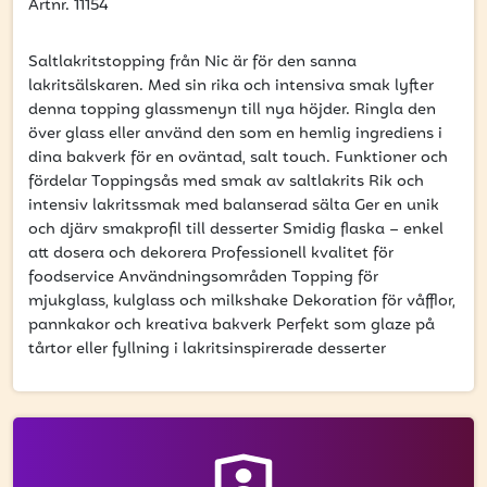
få uppdateringar kring kampanjer?
Artnr. 11154
Ange din e-postadress nedan för att ta del av våra nyheter
och erbjudanden.
Saltlakritstopping från Nic är för den sanna
lakritsälskaren. Med sin rika och intensiva smak lyfter
denna topping glassmenyn till nya höjder. Ringla den
E-postadress
över glass eller använd den som en hemlig ingrediens i
dina bakverk för en oväntad, salt touch. Funktioner och
fördelar Toppingsås med smak av saltlakrits Rik och
intensiv lakritssmak med balanserad sälta Ger en unik
och djärv smakprofil till desserter Smidig flaska – enkel
PRENUMERERA
att dosera och dekorera Professionell kvalitet för
foodservice Användningsområden Topping för
mjukglass, kulglass och milkshake Dekoration för våfflor,
pannkakor och kreativa bakverk Perfekt som glaze på
tårtor eller fyllning i lakritsinspirerade desserter