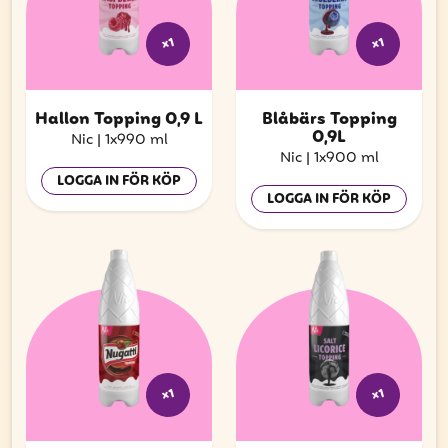
x1
x1
Hallon Topping 0,9 L
Blåbärs Topping
0,9L
Nic
|
1x990 ml
Nic
|
1x900 ml
LOGGA IN FÖR KÖP
LOGGA IN FÖR KÖP
x1
x1