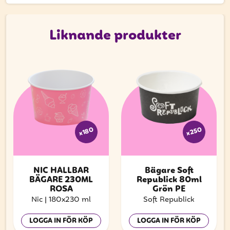
att få uppdateringar kring kampanjer?
Ange din e-postadress nedan för att ta del av våra
nyheter och erbjudanden.
Liknande produkter
E-postadress
PRENUMERERA
x250
x180
NIC HÅLLBAR
Bägare Soft
BÄGARE 230ML
Republick 80ml
ROSA
Grön PE
Nic
|
180x230 ml
Soft Republick
LOGGA IN FÖR KÖP
LOGGA IN FÖR KÖP