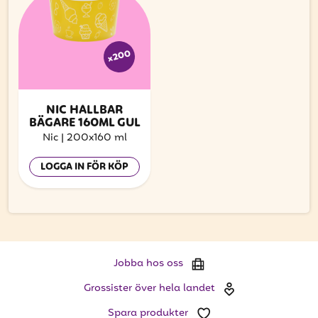
x200
NIC HÅLLBAR
BÄGARE 160ML GUL
Nic
|
200x160 ml
LOGGA IN FÖR KÖP
Jobba hos oss
Grossister över hela landet
Spara produkter