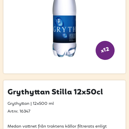
Bli kund
Hitta din grossist
Hållbarhet
Jobba hos oss
x12
Kontakta oss
Om oss
Glassutbildningar
Event
Grythyttan Stilla 12x50cl
Logga in
Grythyttan
|
12x500 ml
Artnr. 16347
Vill du få erbjudanden och vara den första
Medan vattnet från traktens källor filtrerats enligt