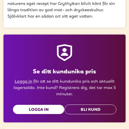
att få uppdateringar kring kampanjer?
naturens eget recept har Grythyttan blivit känt för sin
långa tradition av god mat- och dryckeeskultur.
Ange din e-postadress nedan för att ta del av våra
Självklart har en sådan ort sitt eget vatten.
nyheter och erbjudanden.
E-postadress
PRENUMERERA
Se ditt kundunika pris
Logga in
för att se ditt kundunika pris och aktuellt
lagersaldo. Inte kund? Registrera dig, det tar max 5
minuter.
LOGGA IN
BLI KUND