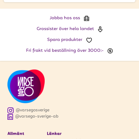
att få uppdateringar kring kampanjer?
Ange din e-postadress nedan för att ta del av våra
nyheter och erbjudanden.
Jobba hos oss
Grossister över hela landet
E-postadress
Spara produkter
Fri frakt vid beställning över 3000:-
PRENUMERERA
@varsegosverige
@varsego-sverige-ab
Allmänt
Länkar