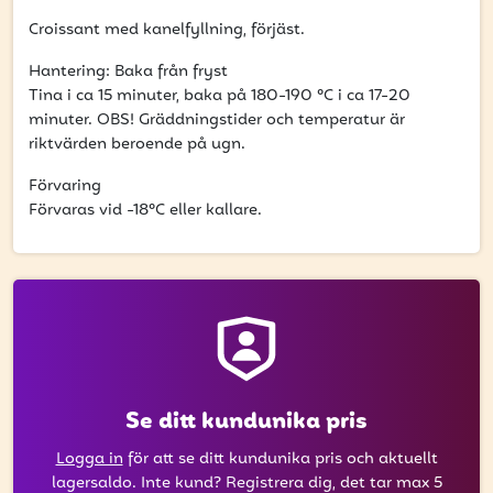
att få uppdateringar kring kampanjer?
Croissant med kanelfyllning, förjäst.
Ange din e-postadress nedan för att ta del av våra
nyheter och erbjudanden.
Hantering: Baka från fryst
Tina i ca 15 minuter, baka på 180-190 °C i ca 17-20
E-postadress
minuter. OBS! Gräddningstider och temperatur är
riktvärden beroende på ugn.
Förvaring
Förvaras vid -18°C eller kallare.
PRENUMERERA
Se ditt kundunika pris
Logga in
för att se ditt kundunika pris och aktuellt
lagersaldo. Inte kund? Registrera dig, det tar max 5