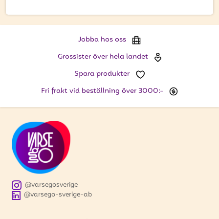
att få uppdateringar kring kampanjer?
Ange din e-postadress nedan för att ta del av våra
nyheter och erbjudanden.
Jobba hos oss
E-postadress
Grossister över hela landet
Spara produkter
Fri frakt vid beställning över 3000:-
PRENUMERERA
@varsegosverige
@varsego-sverige-ab