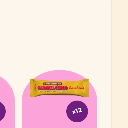
2
x12