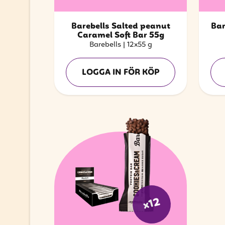
Barebells Salted peanut
Bar
Caramel Soft Bar 55g
Barebells
|
12x55 g
LOGGA IN FÖR KÖP
x12