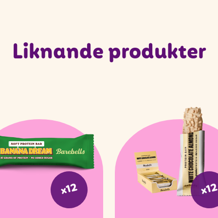
Liknande produkter
x12
x1