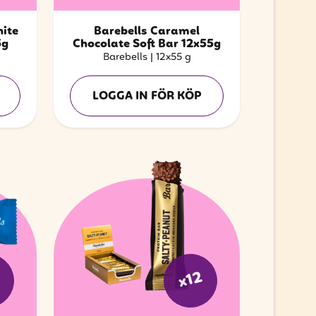
ite
Barebells Caramel
5g
Chocolate Soft Bar 12x55g
Barebells
|
12x55 g
LOGGA IN FÖR KÖP
2
x12