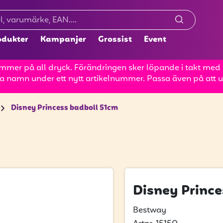
odukter
Kampanjer
Grossist
Event
mer på all dryck. Förändringen sker löpande i takt med at
a namn under ett nytt artikelnummer. Passa även på att up
Disney Princess badboll 51cm
Disney Prince
Bestway