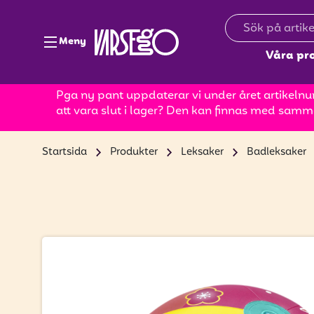
Meny
Våra pr
Pga ny pant uppdaterar vi under året artikelnum
att vara slut i lager? Den kan finnas med samm
Startsida
Produkter
Leksaker
Badleksaker