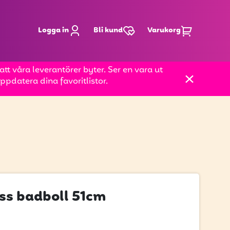
Logga in
Bli kund
Varukorg
t våra leverantörer byter. Ser en vara ut
pdatera dina favoritlistor.
ss badboll 51cm