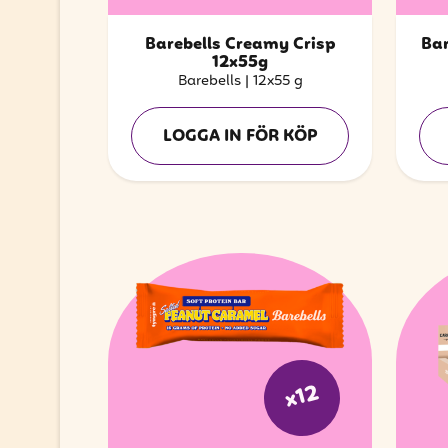
Barebells Creamy Crisp
Bar
12x55g
Barebells
|
12x55 g
LOGGA IN FÖR KÖP
x12