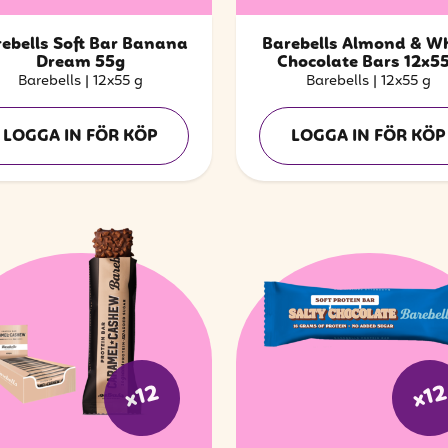
ebells Soft Bar Banana
Barebells Almond & Wh
Dream 55g
Chocolate Bars 12x5
Barebells
|
12x55 g
Barebells
|
12x55 g
LOGGA IN FÖR KÖP
LOGGA IN FÖR KÖP
x12
x1