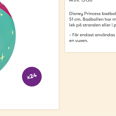
Artnr. 15150
Disney Princess badbo
51 cm. Badbollen har m
lek på stranden eller 
- Får endast användas i
en vuxen.
x24