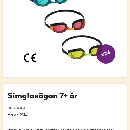
Bli kund
Hitta din grossist
Hållbarhet
Jobba hos oss
Kontakta oss
x24
Om oss
Glassutbildningar
Event
Simglasögon 7+ år
Logga in
Bestway
Artnr. 15141
Vill du få erbjudanden och vara den första att