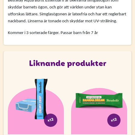
få uppdateringar kring kampanjer?
Bestway Aqua Burst Essential II är bekväma simglasögon som
skyddar barnets ögon, och gör att världen under ytan kan
Ange din e-postadress nedan för att ta del av våra nyheter
utforskas lättare. Simglasögonen är latexfria och har ett reglerbart
och erbjudanden.
nackband. Linserna är tonade och skyddar mot UV-strålning.
E-postadress
Kommer i 3 sorterade färger. Passar barn från 7 år
Liknande produkter
PRENUMERERA
x12
x12