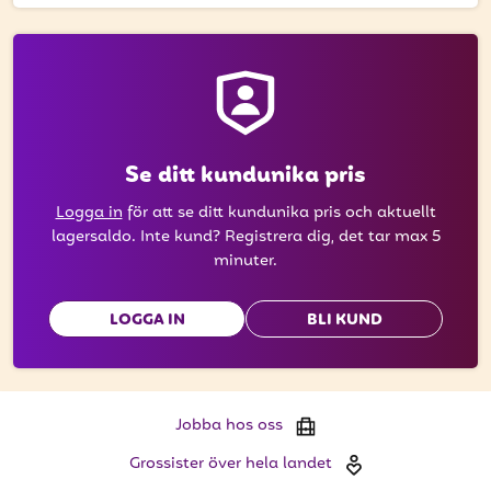
att få uppdateringar kring kampanjer?
Ange din e-postadress nedan för att ta del av våra
nyheter och erbjudanden.
E-postadress
Se ditt kundunika pris
Logga in
för att se ditt kundunika pris och aktuellt
PRENUMERERA
lagersaldo. Inte kund? Registrera dig, det tar max 5
minuter.
LOGGA IN
BLI KUND
Jobba hos oss
Grossister över hela landet