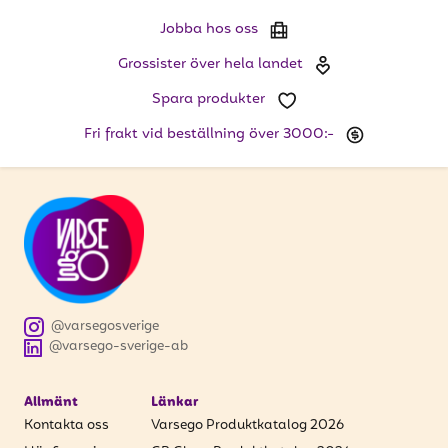
att få uppdateringar kring kampanjer?
Jobba hos oss
Ange din e-postadress nedan för att ta del av våra
nyheter och erbjudanden.
Grossister över hela landet
Spara produkter
E-postadress
Fri frakt vid beställning över 3000:-
PRENUMERERA
@varsegosverige
@varsego-sverige-ab
Allmänt
Länkar
Kontakta oss
Varsego Produktkatalog 2026