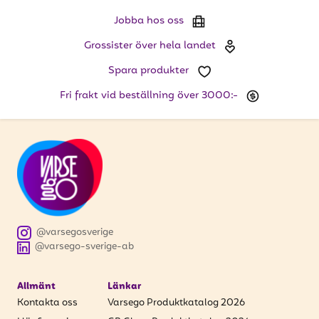
att få uppdateringar kring kampanjer?
Jobba hos oss
Ange din e-postadress nedan för att ta del av våra
nyheter och erbjudanden.
Grossister över hela landet
Spara produkter
E-postadress
Fri frakt vid beställning över 3000:-
PRENUMERERA
@varsegosverige
@varsego-sverige-ab
Allmänt
Länkar
Kontakta oss
Varsego Produktkatalog 2026