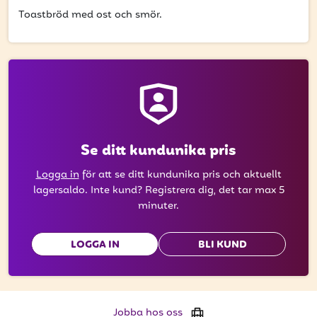
att få uppdateringar kring kampanjer?
Toastbröd med ost och smör.
Ange din e-postadress nedan för att ta del av våra
nyheter och erbjudanden.
E-postadress
Se ditt kundunika pris
PRENUMERERA
Logga in
för att se ditt kundunika pris och aktuellt
lagersaldo. Inte kund? Registrera dig, det tar max 5
minuter.
LOGGA IN
BLI KUND
Jobba hos oss