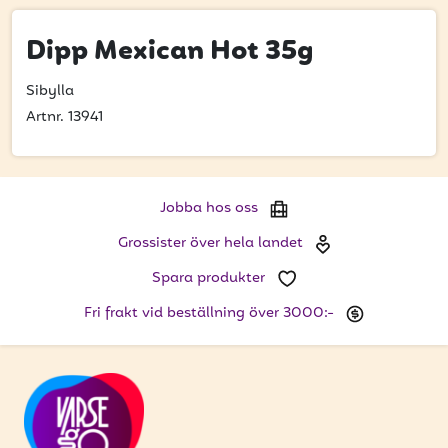
Bli kund
Dipp Mexican Hot 35g
Hitta din grossist
Hållbarhet
Sibylla
Artnr. 13941
Jobba hos oss
Kontakta oss
Jobba hos oss
Om oss
Grossister över hela landet
Glassutbildningar
Spara produkter
Event
Fri frakt vid beställning över 3000:-
Logga in
Vill du få erbjudanden och vara den första