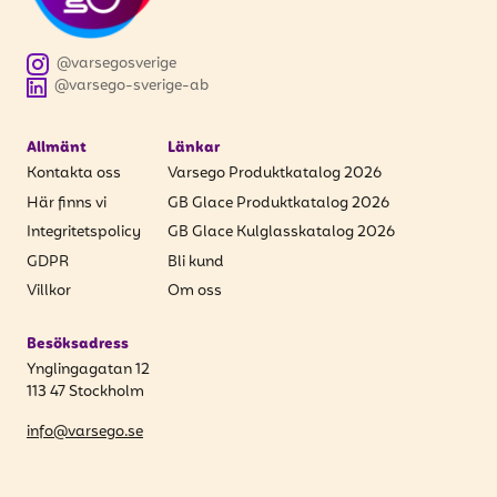
att få uppdateringar kring kampanjer?
Ange din e-postadress nedan för att ta del av våra
nyheter och erbjudanden.
@varsegosverige
@varsego-sverige-ab
E-postadress
Allmänt
Länkar
Kontakta oss
Varsego Produktkatalog 2026
Här finns vi
GB Glace Produktkatalog 2026
Integritetspolicy
GB Glace Kulglasskatalog 2026
PRENUMERERA
GDPR
Bli kund
Villkor
Om oss
Besöksadress
Ynglingagatan 12
113 47 Stockholm
info@varsego.se