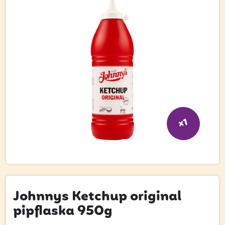
Bli kund
Hitta din grossist
Hållbarhet
Jobba hos oss
Kontakta oss
Om oss
x1
Glassutbildningar
Event
Logga in
Johnnys Ketchup original
pipflaska 950g
Vill du få erbjudanden och vara den första