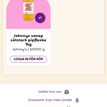
x1
Johnnys senap
sötstark pipflaska
1kg
Johnny's
|
1x1000 g
LOGGA IN FÖR KÖP
Jobba hos oss
Grossister över hela landet