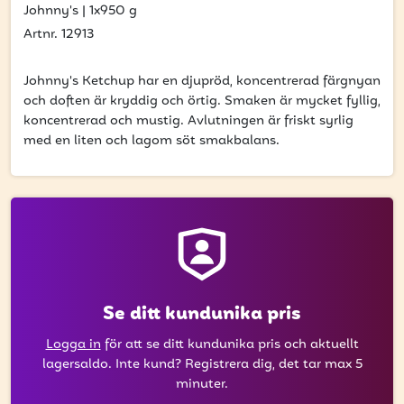
att få uppdateringar kring kampanjer?
Johnny's
|
1x950 g
Ange din e-postadress nedan för att ta del av våra
Artnr. 12913
nyheter och erbjudanden.
Johnny's Ketchup har en djupröd, koncentrerad färgnyan
E-postadress
och doften är kryddig och örtig. Smaken är mycket fyllig,
koncentrerad och mustig. Avlutningen är friskt syrlig
med en liten och lagom söt smakbalans.
PRENUMERERA
Se ditt kundunika pris
Logga in
för att se ditt kundunika pris och aktuellt
lagersaldo. Inte kund? Registrera dig, det tar max 5
minuter.