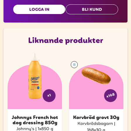
LOGGA IN
BLI KUND
Liknande produkter
x168
x1
Johnnys French hot
Korvbröd grovt 30g
dog dressing 850g
Korvbrödsbagarn
|
Johnny's
|
1x850 g
168x30 g