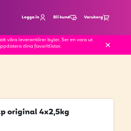
Logga in
Bli kund
Varukorg
t våra leverantörer byter. Ser en vara ut
pdatera dina favoritlistor.
p original 4x2,5kg