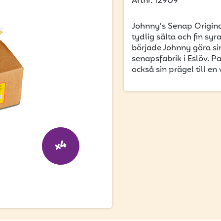
Artnr. 12909
Johnny’s Senap Origina
tydlig sälta och fin syr
började Johnny göra sin
senapsfabrik i Eslöv. P
också sin prägel till 
x4