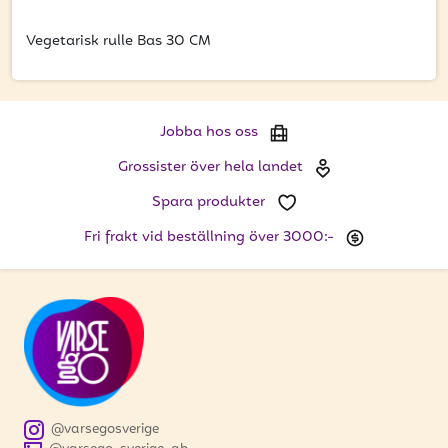
att få uppdateringar kring kampanjer?
Ange din e-postadress nedan för att ta del av våra
Vegetarisk rulle Bas 30 CM
nyheter och erbjudanden.
E-postadress
Jobba hos oss
Grossister över hela landet
Spara produkter
PRENUMERERA
Fri frakt vid beställning över 3000:-
@varsegosverige