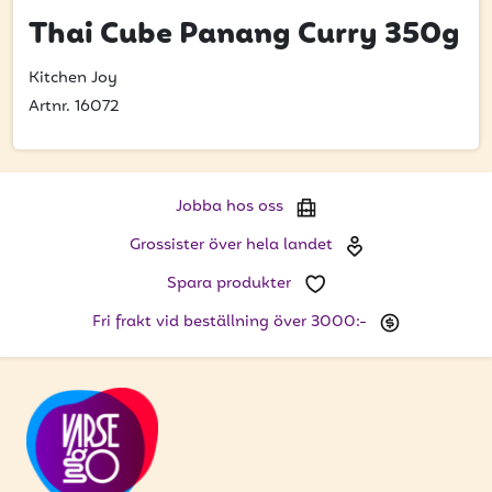
Bli kund
Thai Cube Panang Curry 350g
Hitta din grossist
Kitchen Joy
Hållbarhet
Artnr. 16072
Jobba hos oss
Kontakta oss
Jobba hos oss
Om oss
Grossister över hela landet
Spara produkter
Glassutbildningar
Fri frakt vid beställning över 3000:-
Event
Logga in
Vill du få erbjudanden och vara den första