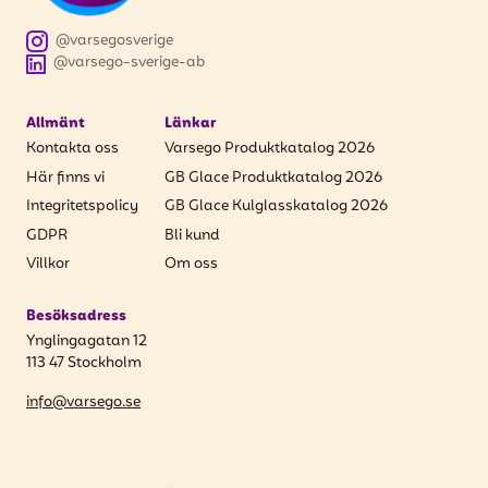
att få uppdateringar kring kampanjer?
Ange din e-postadress nedan för att ta del av våra
@varsegosverige
nyheter och erbjudanden.
@varsego-sverige-ab
E-postadress
Allmänt
Länkar
Kontakta oss
Varsego Produktkatalog 2026
Här finns vi
GB Glace Produktkatalog 2026
Integritetspolicy
GB Glace Kulglasskatalog 2026
PRENUMERERA
GDPR
Bli kund
Villkor
Om oss
Besöksadress
Ynglingagatan 12
113 47 Stockholm
info@varsego.se