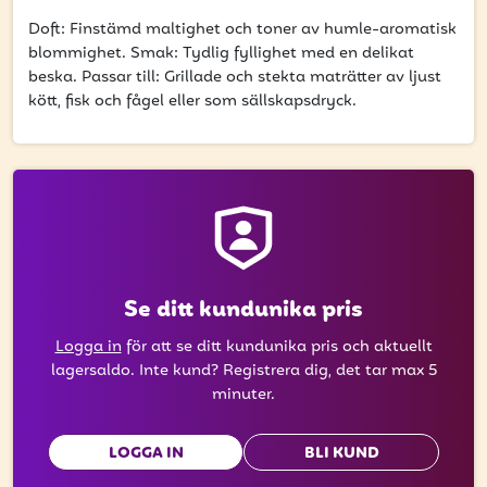
att få uppdateringar kring kampanjer?
Doft: Finstämd maltighet och toner av humle-aromatisk
Ange din e-postadress nedan för att ta del av våra
blommighet. Smak: Tydlig fyllighet med en delikat
nyheter och erbjudanden.
beska. Passar till: Grillade och stekta maträtter av ljust
kött, fisk och fågel eller som sällskapsdryck.
E-postadress
PRENUMERERA
Se ditt kundunika pris
Logga in
för att se ditt kundunika pris och aktuellt
lagersaldo. Inte kund? Registrera dig, det tar max 5
minuter.
LOGGA IN
BLI KUND