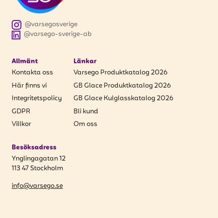
@varsegosverige
@varsego-sverige-ab
Allmänt
Länkar
Kontakta oss
Varsego Produktkatalog 2026
Här finns vi
GB Glace Produktkatalog 2026
Integritetspolicy
GB Glace Kulglasskatalog 2026
GDPR
Bli kund
Villkor
Om oss
Besöksadress
Ynglingagatan 12
113 47 Stockholm
info@varsego.se