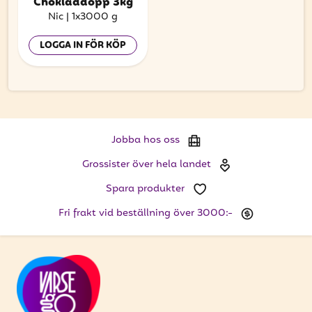
att få uppdateringar kring kampanjer?
Chokladdopp 3kg
Nic
|
1x3000 g
Ange din e-postadress nedan för att ta del av våra
nyheter och erbjudanden.
LOGGA IN FÖR KÖP
E-postadress
Jobba hos oss
PRENUMERERA
Grossister över hela landet
Spara produkter
Fri frakt vid beställning över 3000:-