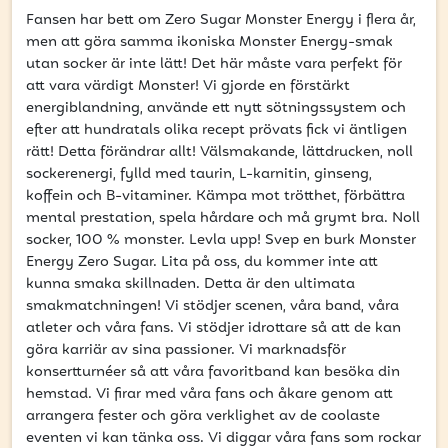
att få uppdateringar kring kampanjer?
Fansen har bett om Zero Sugar Monster Energy i flera år,
Ange din e-postadress nedan för att ta del av våra
men att göra samma ikoniska Monster Energy-smak
nyheter och erbjudanden.
utan socker är inte lätt! Det här måste vara perfekt för
att vara värdigt Monster! Vi gjorde en förstärkt
E-postadress
energiblandning, använde ett nytt sötningssystem och
efter att hundratals olika recept prövats fick vi äntligen
rätt! Detta förändrar allt! Välsmakande, lättdrucken, noll
sockerenergi, fylld med taurin, L-karnitin, ginseng,
koffein och B-vitaminer. Kämpa mot trötthet, förbättra
PRENUMERERA
mental prestation, spela hårdare och må grymt bra. Noll
socker, 100 % monster. Levla upp! Svep en burk Monster
Energy Zero Sugar. Lita på oss, du kommer inte att
kunna smaka skillnaden. Detta är den ultimata
smakmatchningen! Vi stödjer scenen, våra band, våra
atleter och våra fans. Vi stödjer idrottare så att de kan
göra karriär av sina passioner. Vi marknadsför
konsertturnéer så att våra favoritband kan besöka din
hemstad. Vi firar med våra fans och åkare genom att
arrangera fester och göra verklighet av de coolaste
eventen vi kan tänka oss. Vi diggar våra fans som rockar