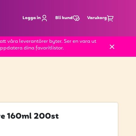
Logga in
Bli kund
Varukorg
t våra leverantörer byter. Ser en vara ut
pdatera dina favoritlistor.
re 160ml 200st