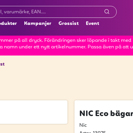
odukter
Kampanjer
Grossist
Event
mer på all dryck. Förändringen sker löpande i takt med at
a namn under ett nytt artikelnummer. Passa även på att up
st
NIC Eco bäga
Nic