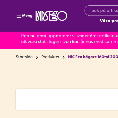
Meny
Våra pr
Pga ny pant uppdaterar vi under året artikelnum
att vara slut i lager? Den kan finnas med samm
Startsida
Produkter
NIC Eco bägare 160ml 200