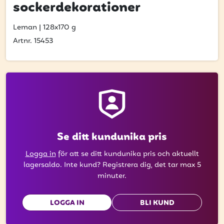
att få uppdateringar kring kampanjer?
sockerdekorationer
Ange din e-postadress nedan för att ta del av våra
Leman
|
128x170 g
nyheter och erbjudanden.
Artnr. 15453
E-postadress
PRENUMERERA
Se ditt kundunika pris
Logga in
för att se ditt kundunika pris och aktuellt
lagersaldo. Inte kund? Registrera dig, det tar max 5
minuter.
LOGGA IN
BLI KUND