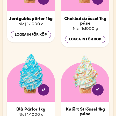
Jordgubbspärlor 1kg
Chokladströssel 1kg
påse
Nic
|
1x1000 g
Nic
|
1x1000 g
LOGGA IN FÖR KÖP
LOGGA IN FÖR KÖP
x1
x1
Blå Pärlor 1kg
Kulört Strössel 1kg
påse
Nic
|
1x1000 g