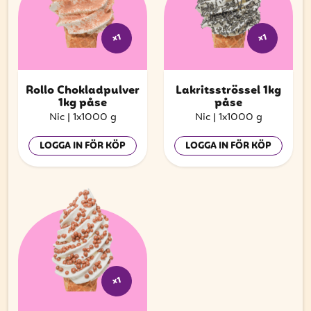
x1
x1
Rollo Chokladpulver
Lakritsströssel 1kg
1kg påse
påse
Nic
|
1x1000 g
Nic
|
1x1000 g
LOGGA IN FÖR KÖP
LOGGA IN FÖR KÖP
x1