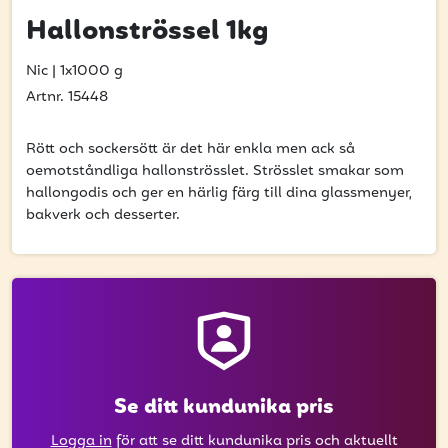
få uppdateringar kring kampanjer?
Hallonströssel 1kg
Ange din e-postadress nedan för att ta del av våra nyheter
och erbjudanden.
Nic
|
1x1000 g
Artnr. 15448
E-postadress
Rött och sockersött är det här enkla men ack så
oemotståndliga hallonströsslet. Strösslet smakar som
hallongodis och ger en härlig färg till dina glassmenyer,
PRENUMERERA
bakverk och desserter.
Se ditt kundunika pris
Logga in
för att se ditt kundunika pris och aktuellt