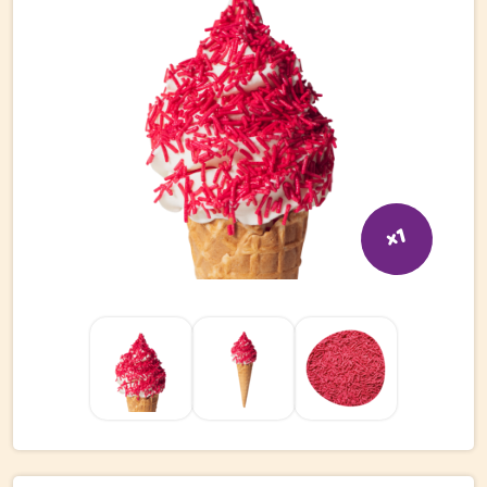
Bli kund
Hitta din grossist
Hållbarhet
Jobba hos oss
Kontakta oss
x1
Om oss
Glassutbildningar
Event
Logga in
Vill du få erbjudanden och vara den första att