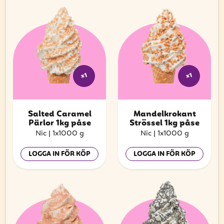
x1
x1
Salted Caramel
Mandelkrokant
Pärlor 1kg påse
Strössel 1kg påse
Nic
|
1x1000 g
Nic
|
1x1000 g
LOGGA IN FÖR KÖP
LOGGA IN FÖR KÖP