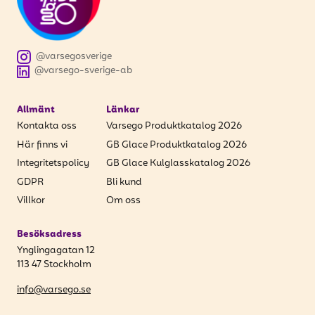
@varsegosverige
@varsego-sverige-ab
Allmänt
Länkar
Kontakta oss
Varsego Produktkatalog 2026
Här finns vi
GB Glace Produktkatalog 2026
Integritetspolicy
GB Glace Kulglasskatalog 2026
GDPR
Bli kund
Villkor
Om oss
Besöksadress
Ynglingagatan 12
113 47 Stockholm
info@varsego.se