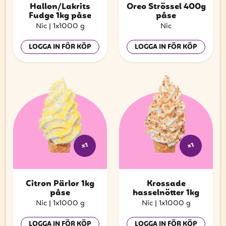
Hallon/Lakrits
Oreo Strössel 400g
Fudge 1kg påse
påse
Nic
|
1x1000 g
Nic
LOGGA IN FÖR KÖP
LOGGA IN FÖR KÖP
x1
x1
Citron Pärlor 1kg
Krossade
påse
hasselnötter 1kg
Nic
|
1x1000 g
Nic
|
1x1000 g
LOGGA IN FÖR KÖP
LOGGA IN FÖR KÖP