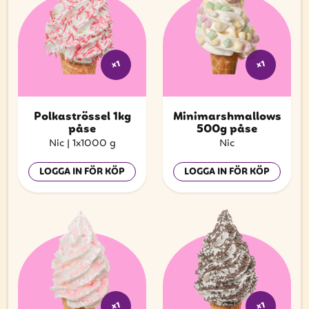
x1
x1
Polkaströssel 1kg
Minimarshmallows
påse
500g påse
Nic
|
1x1000 g
Nic
LOGGA IN FÖR KÖP
LOGGA IN FÖR KÖP
x1
x1