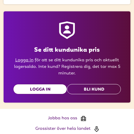
att få uppdateringar kring kampanjer?
Ange din e-postadress nedan för att ta del av våra
nyheter och erbjudanden.
E-postadress
Se ditt kundunika pris
Logga in
för att se ditt kundunika pris och aktuellt
PRENUMERERA
lagersaldo. Inte kund? Registrera dig, det tar max 5
minuter.
LOGGA IN
BLI KUND
Jobba hos oss
Grossister över hela landet