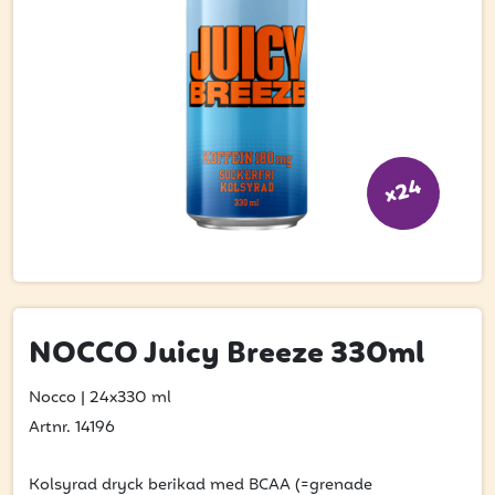
Bli kund
Hitta din grossist
Hållbarhet
Jobba hos oss
x24
Kontakta oss
Om oss
Glassutbildningar
Event
NOCCO Juicy Breeze 330ml
Logga in
Nocco
|
24x330 ml
Artnr. 14196
Vill du få erbjudanden och vara den första
Kolsyrad dryck berikad med BCAA (=grenade