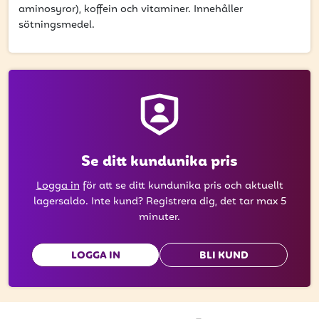
att få uppdateringar kring kampanjer?
aminosyror), koffein och vitaminer. Innehåller
sötningsmedel.
Ange din e-postadress nedan för att ta del av våra
nyheter och erbjudanden.
E-postadress
PRENUMERERA
Se ditt kundunika pris
Logga in
för att se ditt kundunika pris och aktuellt
lagersaldo. Inte kund? Registrera dig, det tar max 5
minuter.
LOGGA IN
BLI KUND